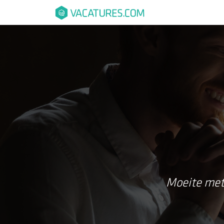
je
Moeite met 