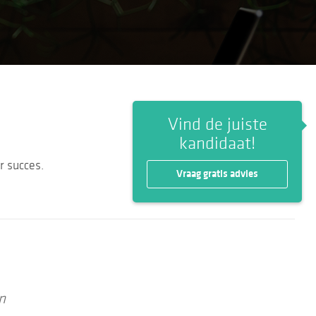
Vind de juiste
kandidaat!
 succes.
Vraag gratis advies
n