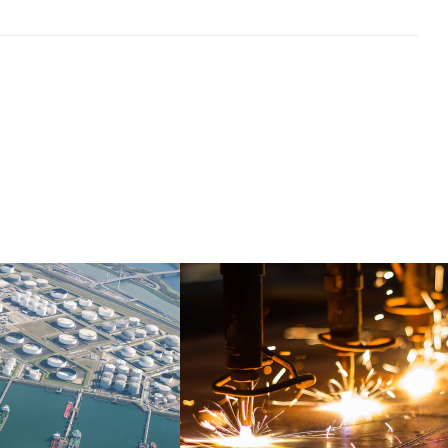
OVERSLAG
METAAL
d resultaat met jouw
Altijd resultaat met jouw
vacatures
vacatures
Meer info
Meer info