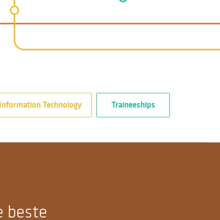
Information Technology
Traineeships
e beste