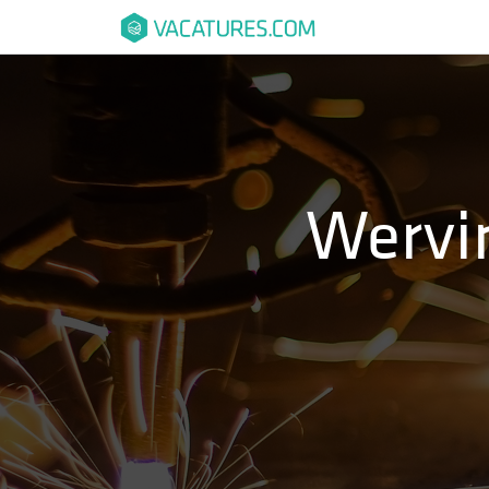
je
Wervin