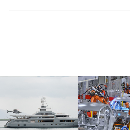
MARITIEM
MACHINEBO
Altijd resultaat met jouw
Altijd resultaat me
vacatures
vacatures
Meer info
Meer info