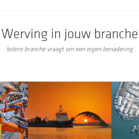
Werving in jouw branche
UW
SCHEEPSBOUW
t jouw
Altijd resultaat met jouw
Altij
Iedere branche vraagt om een eigen benadering
vacatures
Meer info